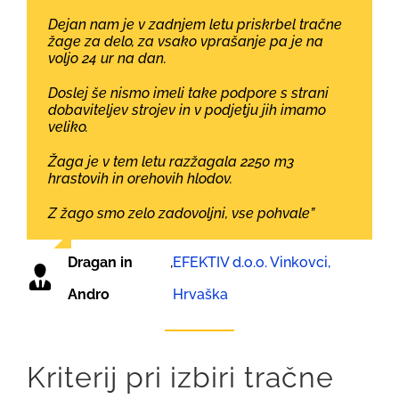
Dejan nam je v zadnjem letu priskrbel tračne
žage za delo, za vsako vprašanje pa je na
voljo 24 ur na dan.
Doslej še nismo imeli take podpore s strani
dobaviteljev strojev in v podjetju jih imamo
veliko.
Žaga je v tem letu razžagala 2250 m3
hrastovih in orehovih hlodov.
Z žago smo zelo zadovoljni, vse pohvale”
Dragan in
,
EFEKTIV d.o.o. Vinkovci,
Andro
Hrvaška
Kriterij pri izbiri tračne