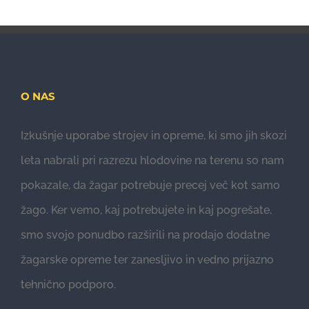
O NAS
Izkušnje uporabe strojev in opreme, ki smo jih skozi
leta nabrali pri razrezu hlodovine na terenu so nam
pokazale, da žagar potrebuje precej več kot samo
žago. Ker vemo, kaj potrebujete in kaj pogrešate,
smo svojo ponudbo razširili na prodajo dodatne
žagarske opreme ter zanesljivo in vedno prijazno
tehnično podporo.