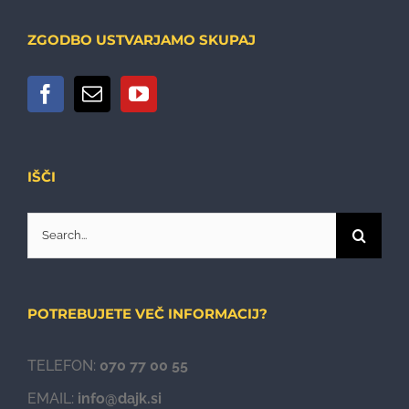
ZGODBO USTVARJAMO SKUPAJ
IŠČI
Search
for:
POTREBUJETE VEČ INFORMACIJ?
TELEFON:
070 77 00 55
EMAIL:
info@dajk.si