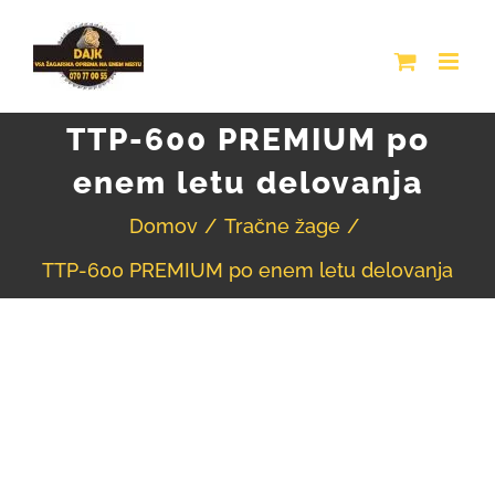
Skip
to
content
TTP-600 PREMIUM po
enem letu delovanja
Domov
Tračne žage
TTP-600 PREMIUM po enem letu delovanja
View
Larger
Image