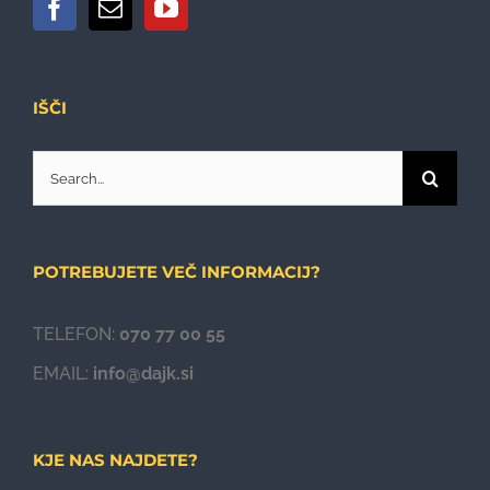
IŠČI
Search
for:
POTREBUJETE VEČ INFORMACIJ?
TELEFON:
070 77 00 55
EMAIL:
info@dajk.si
KJE NAS NAJDETE?