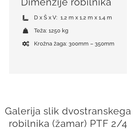
Dimenzije robilnika
D x Š x V: 1,2 m x 1,2 m x 1,4 m
Teža: 1250 kg
Krožna žaga: 300mm – 350mm
Galerija slik dvostranskega
robilnika (žamar) PTF 2/4