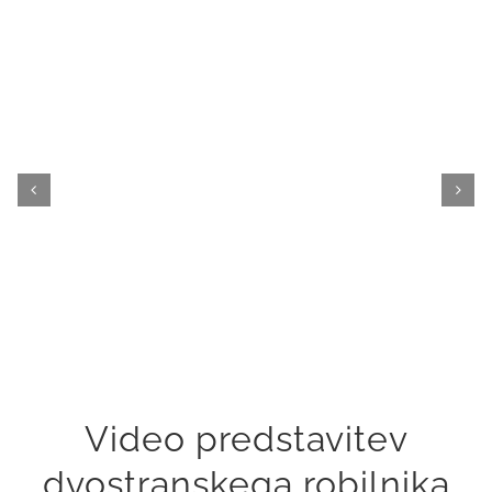
Video predstavitev
dvostranskega robilnika