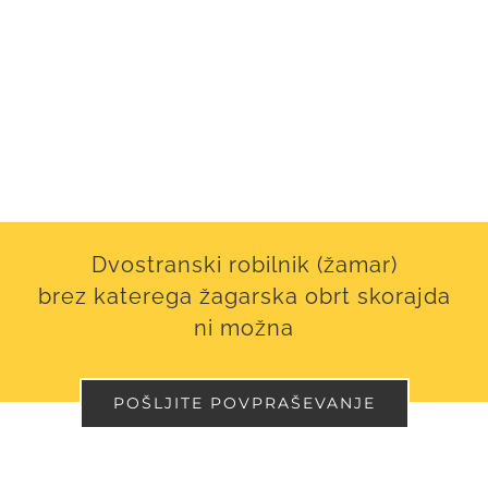
Dvostranski robilnik (žamar)
brez katerega žagarska obrt skorajda
ni možna
POŠLJITE POVPRAŠEVANJE