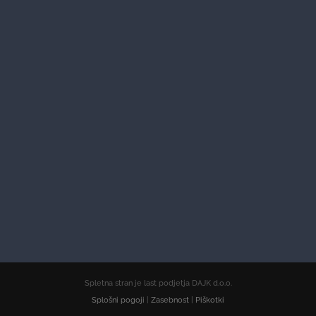
Spletna stran je last podjetja DAJK d.o.o.
Splošni pogoji
|
Zasebnost
|
Piškotki