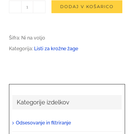
DODAJ V KOŠARICO
List
krožne
žage
Šifra:
Ni na voljo
Fenes
Kategorija:
Listi za krožne žage
-
WIRR-
R
(vidia
-
Kategorije izdelkov
"rip
cut
Odsesovanje in filtriranje
-