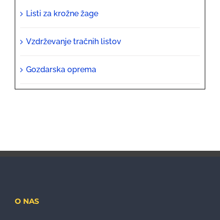
Listi za krožne žage
Vzdrževanje tračnih listov
Gozdarska oprema
O NAS