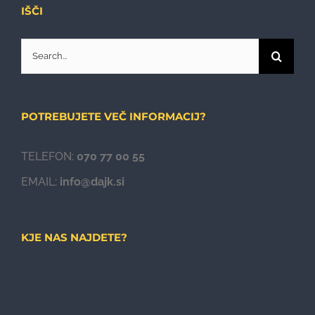
IŠČI
Search
for:
POTREBUJETE VEČ INFORMACIJ?
TELEFON:
070 77 00 55
EMAIL:
info@dajk.si
KJE NAS NAJDETE?