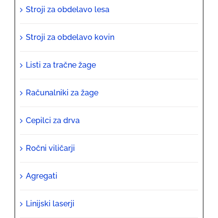
Stroji za obdelavo lesa
feed
limiter")
Stroji za obdelavo kovin
količina
Listi za tračne žage
Računalniki za žage
Cepilci za drva
Ročni viličarji
Agregati
Linijski laserji