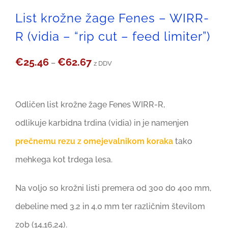
List krožne žage Fenes – WIRR-
R (vidia – “rip cut – feed limiter”)
Cenovni
€
25.46
€
62.67
–
z DDV
razpon:
od
Odličen list krožne žage Fenes WIRR-R,
€25.46
odlikuje karbidna trdina (vidia) in je namenjen
do
prečnemu rezu z omejevalnikom koraka
tako
€62.67
mehkega kot trdega lesa.
Na voljo so krožni listi premera od 300 do 400 mm,
debeline med 3.2 in 4.0 mm ter različnim številom
zob (14,16,24).