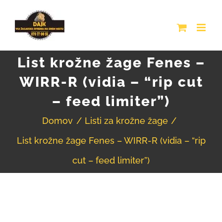
Skip
to
content
List krožne žage Fenes –
WIRR-R (vidia – “rip cut
– feed limiter”)
Domov
Listi za krožne žage
List krožne žage Fenes – WIRR-R (vidia – “rip
cut – feed limiter”)