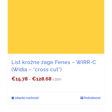
€94.83
več
različic.
Možnosti
lahko
izberete
na
strani
List krožne žage Fenes – WIRR-C
(Widia – “cross cut”)
izdelka
Cenovni
€
15.78
€
128.68
–
z DDV
razpon:
od
Izberite možnosti
Podrobnosti
Ta
€15.78
izdelek