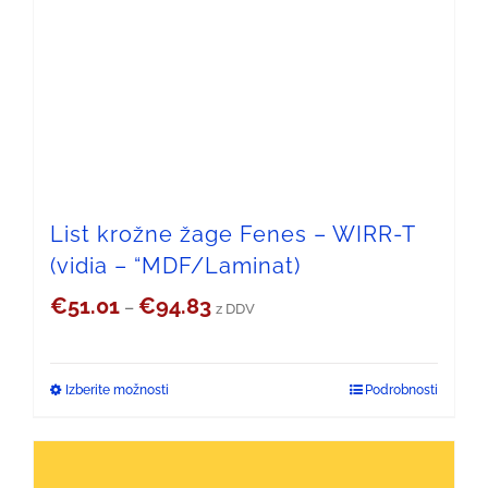
različic.
Možnosti
lahko
izberete
na
strani
List krožne žage Fenes – WIRR-T
(vidia – “MDF/Laminat)
izdelka
Cenovni
€
51.01
€
94.83
–
z DDV
razpon:
od
Izberite možnosti
Podrobnosti
Ta
€51.01
izdelek
do
ima