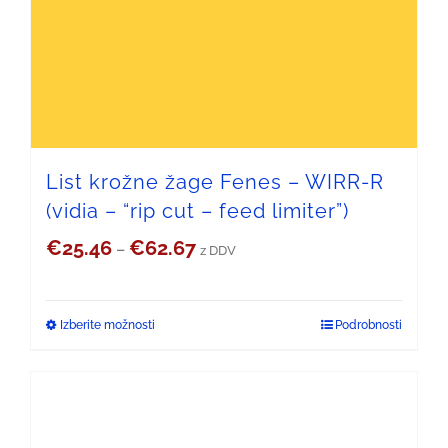
Možnosti
lahko
izberete
na
strani
List krožne žage Fenes – WIRR-R
(vidia – “rip cut – feed limiter”)
izdelka
Cenovni
€
25.46
€
62.67
–
z DDV
razpon:
od
Izberite možnosti
Podrobnosti
Ta
€25.46
izdelek
do
ima
€62.67
več