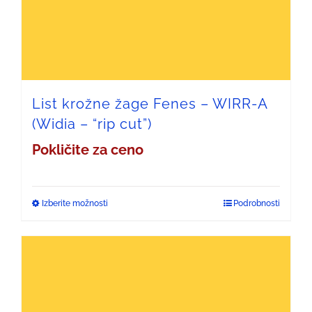
lahko
izberete
na
strani
List krožne žage Fenes – WIRR-A
(Widia – “rip cut”)
izdelka
Pokličite za ceno
Izberite možnosti
Podrobnosti
Ta
izdelek
ima
več
različic.