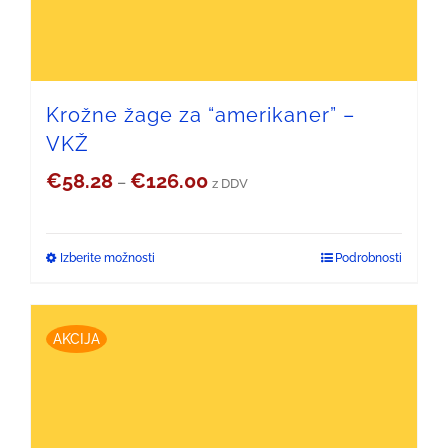
Krožne žage za “amerikaner” –
VKŽ
Cenovni
€
58.28
€
126.00
–
z DDV
razpon:
od
Izberite možnosti
Podrobnosti
Ta
€58.28
izdelek
do
ima
AKCIJA
€126.00
več
različic.
Možnosti